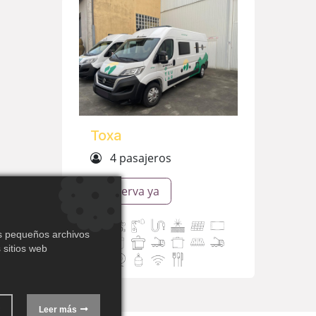
Toxa
4 pasajeros
Reserva ya
os pequeños archivos
 sitios web
Leer más