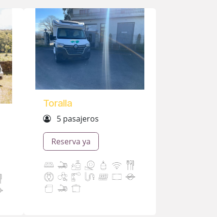
Toralla
5 pasajeros
Reserva ya