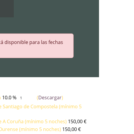
á disponible para las fechas
n
10.0 %
(
Descargar
)
e Santiago de Compostela (mínimo 5
e A Coruña (mínimo 5 noches)
150,00
€
 Ourense (mínimo 5 noches)
150,00
€