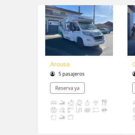
Arousa
C
5 pasajeros
Reserva ya