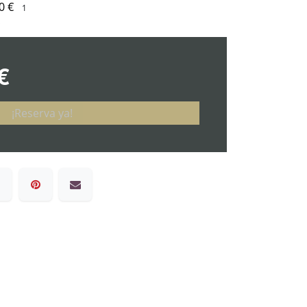
0
€
€
¡Reserva ya!