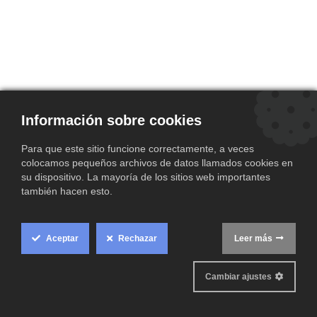
Información sobre cookies
Para que este sitio funcione correctamente, a veces
colocamos pequeños archivos de datos llamados cookies en
su dispositivo. La mayoría de los sitios web importantes
también hacen esto.
Aceptar
Rechazar
Leer más
Cookie
-
Aviso
Box
Cambiar ajustes
Copyright © O teu lar Lucus, S.L.
Español
Legal
Settings