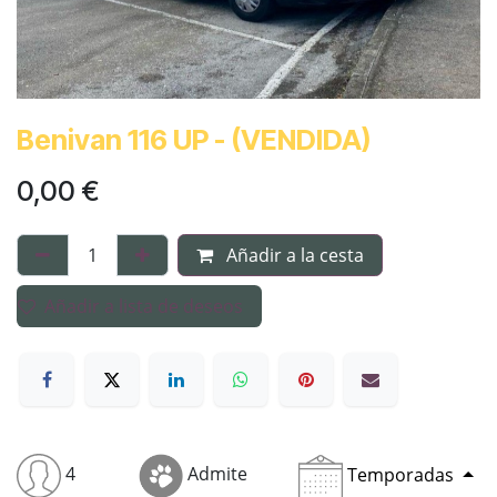
Benivan 116 UP - (VENDIDA)
0,00
€
Añadir a la cesta
Añadir a lista de deseos
4
Admite
Temporadas