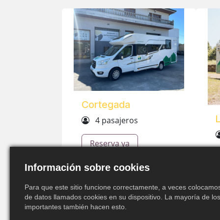
Cortegada
4 pasajeros
Reserva ya
Información sobre cookies
Para que este sitio funcione correctamente, a veces colocam
de datos llamados cookies en su dispositivo. La mayoría de los
importantes también hacen esto.