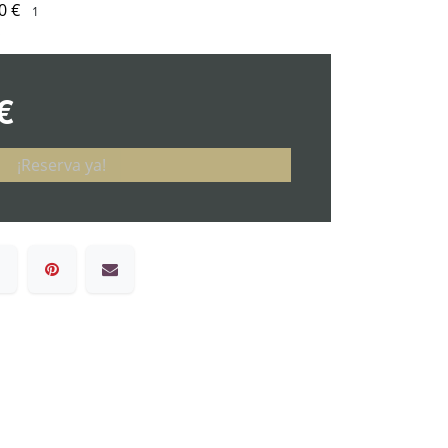
0
€
€
¡Reserva ya!