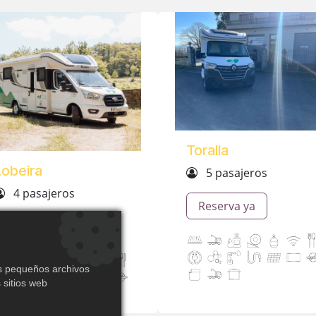
Toralla
Lobeira
5 pasajeros
4 pasajeros
Reserva ya
Reserva ya
os pequeños archivos
 sitios web