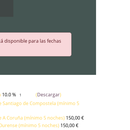
á disponible para las fechas
n
10.0 %
(
Descargar
)
e Santiago de Compostela (mínimo 5
e A Coruña (mínimo 5 noches)
150,00
€
 Ourense (mínimo 5 noches)
150,00
€