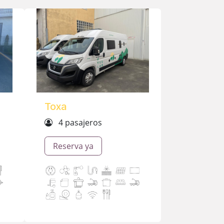
Toxa
4 pasajeros
Reserva ya